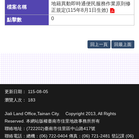
辦
地籍異動即時通便民服務作業原則修
與
正規定(115年8月1日生效)
查
0
詢
便
民
回上一頁
回最上面
服
務
民
意
交
流
更新日期：
115-08-05
下
瀏覽人次：
183
載
專
Jiali Land Office,Tainan City. Copyright 2013, All Rights
區
Reserved. 本網站版權臺南市佳里地政事務所所有
主
聯絡地址：(722202)臺南市佳里區中山路417號
題
聯絡電話：總機：(06) 722-0404 傳真：(06) 721-2481 登記課 (06)