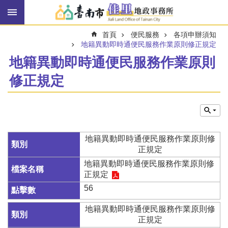
搜
跳到主要內容區塊
尋
進
首頁
便民服務
各項申辦須知
階
搜
地籍異動即時通便民服務作業原則修正規定
尋
地籍異動即時通便民服務作業原則
修正規定
訊
息
快
報
地籍異動即時通便民服務作業原則修
機
正規定
關
地籍異動即時通便民服務作業原則修
簡
正規定
介
56
線
上
地籍異動即時通便民服務作業原則修
申
正規定