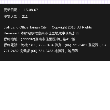
辦
與
更新日期：
115-08-07
查
瀏覽人次：
詢
211
便
Jiali Land Office,Tainan City. Copyright 2013, All Rights
民
Reserved. 本網站版權臺南市佳里地政事務所所有
服
聯絡地址：(722202)臺南市佳里區中山路417號
務
聯絡電話：總機：(06) 722-0404 傳真：(06) 721-2481 登記課 (06)
民
721-2482 測量課 (06) 721-2483 地價課、地用課
意
交
流
下
載
專
區
主
題