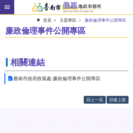
搜
跳到主要內容區塊
尋
進
首頁
主題專區
廉政倫理事件公開專區
階
搜
廉政倫理事件公開專區
尋
訊
相關連結
息
快
報
臺南市政府政風處-廉政倫理事件公開專區
機
關
簡
回上一頁
回最上面
介
線
上
申