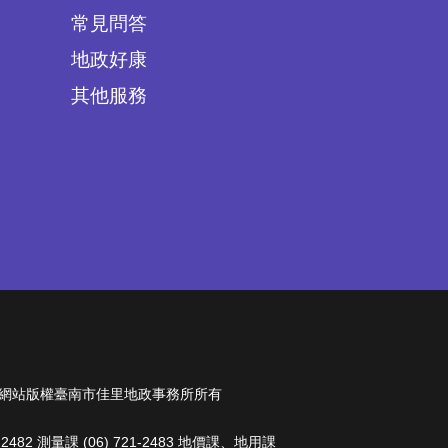
常見問答
地政好康
其他服務
s Reserved. 本網站版權臺南市佳里地政事務所所有
1-2482 測量課 (06) 721-2483 地價課、地用課