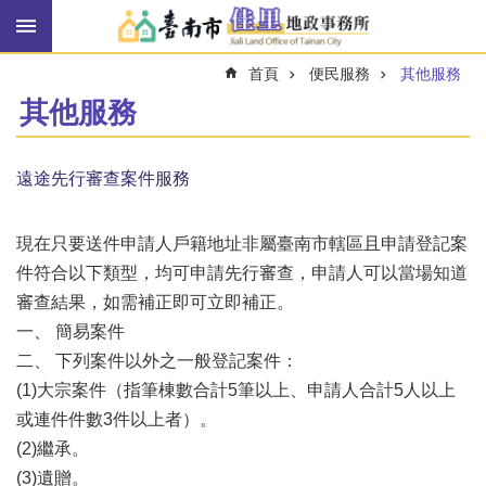
搜
跳到主要內容區塊
尋
進
首頁
便民服務
其他服務
階
搜
其他服務
尋
遠途先行審查案件服務
訊
息
現在只要送件申請人戶籍地址非屬臺南市轄區且申請登記案
快
報
件符合以下類型，均可申請先行審查，申請人可以當場知道
審查結果，如需補正即可立即補正。
機
一、 簡易案件
關
簡
二、 下列案件以外之一般登記案件：
介
(1)大宗案件（指筆棟數合計5筆以上、申請人合計5人以上
或連件件數3件以上者）。
線
上
(2)繼承。
申
(3)遺贈。