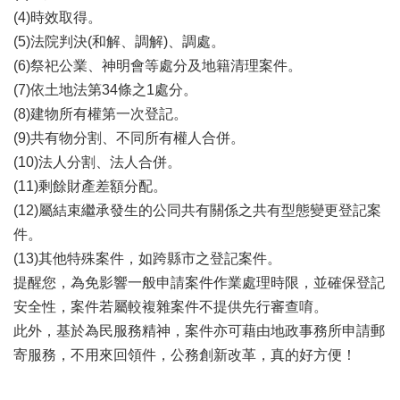
辦
(4)時效取得。
與
(5)法院判決(和解、調解)、調處。
查
詢
(6)祭祀公業、神明會等處分及地籍清理案件。
(7)依土地法第34條之1處分。
便
民
(8)建物所有權第一次登記。
服
(9)共有物分割、不同所有權人合併。
務
(10)法人分割、法人合併。
民
(11)剩餘財產差額分配。
意
(12)屬結束繼承發生的公同共有關係之共有型態變更登記案
交
件。
流
(13)其他特殊案件，如跨縣市之登記案件。
下
提醒您，為免影響一般申請案件作業處理時限，並確保登記
載
安全性，案件若屬較複雜案件不提供先行審查唷。
專
此外，基於為民服務精神，案件亦可藉由地政事務所申請郵
區
寄服務，不用來回領件，公務創新改革，真的好方便！
主
題