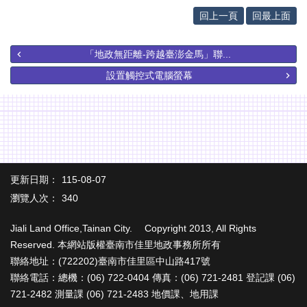
專
區
回上一頁
回最上面
其
「地政無距離-跨越臺澎金馬」聯...
他
服
設置觸控式電腦螢幕
務
地
籍
圖
實
更新日期：
115-08-07
價
瀏覽人次：
340
登
錄
Jiali Land Office,Tainan City. Copyright 2013, All Rights
未
Reserved. 本網站版權臺南市佳里地政事務所所有
辦
聯絡地址：(722202)臺南市佳里區中山路417號
繼
聯絡電話：總機：(06) 722-0404 傳真：(06) 721-2481 登記課 (06)
承
721-2482 測量課 (06) 721-2483 地價課、地用課