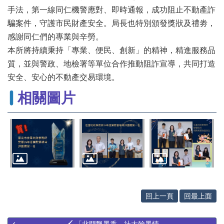
辦
手法，第一線同仁機警應對、即時通報，成功阻止不動產詐
與
騙案件，守護市民財產安全。局長也特別頒發獎狀及禮劵，
查
詢
感謝同仁們的專業與辛勞。
本所將持續秉持「專業、便民、創新」的精神，精進服務品
便
民
質，並與警政、地檢署等單位合作推動阻詐宣導，共同打造
服
安全、安心的不動產交易環境。
務
相關圖片
民
意
交
流
下
載
專
區
回上一頁
回最上面
主
題
🖌 「北門飄墨香，社大翰墨情...