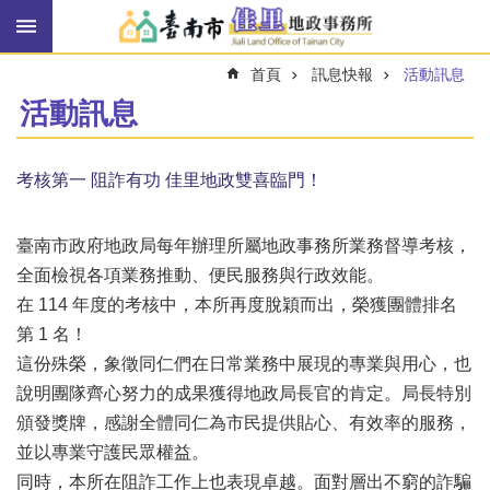
搜
跳到主要內容區塊
尋
進
首頁
訊息快報
活動訊息
階
搜
活動訊息
尋
考核第一 阻詐有功 佳里地政雙喜臨門！
訊
息
臺南市政府地政局每年辦理所屬地政事務所業務督導考核，
快
報
全面檢視各項業務推動、便民服務與行政效能。
在 114 年度的考核中，本所再度脫穎而出，榮獲團體排名
機
第 1 名！
關
簡
這份殊榮，象徵同仁們在日常業務中展現的專業與用心，也
介
說明團隊齊心努力的成果獲得地政局長官的肯定。局長特別
頒發獎牌，感謝全體同仁為市民提供貼心、有效率的服務，
線
上
並以專業守護民眾權益。
申
同時，本所在阻詐工作上也表現卓越。面對層出不窮的詐騙