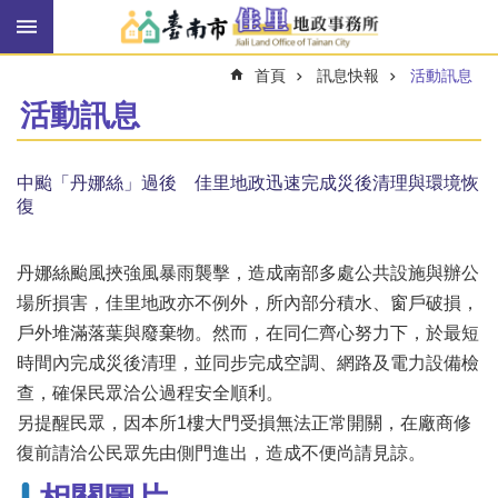
搜
跳到主要內容區塊
尋
進
首頁
訊息快報
活動訊息
階
搜
活動訊息
尋
中颱「丹娜絲」過後 佳里地政迅速完成災後清理與環境恢
復
訊
息
快
丹娜絲颱風挾強風暴雨襲擊，造成南部多處公共設施與辦公
報
場所損害，佳里地政亦不例外，所內部分積水、窗戶破損，
機
戶外堆滿落葉與廢棄物。然而，在同仁齊心努力下，於最短
關
時間內完成災後清理，並同步完成空調、網路及電力設備檢
簡
介
查，確保民眾洽公過程安全順利。
另提醒民眾，因本所1樓大門受損無法正常開關，在廠商修
線
復前請洽公民眾先由側門進出，造成不便尚請見諒。
上
申