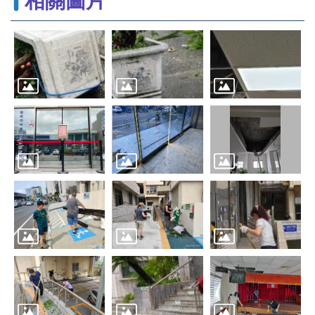
相關圖片
辦
與
查
詢
便
民
服
務
民
意
交
流
下
載
專
區
主
題