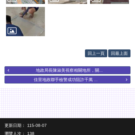
專
區
其
他
服
務
地
回上一頁
回最上面
籍
圖
地政局長陳淑美視察相關地所，關...
實
佳里地政聯手檢警成功阻詐千萬 ...
價
登
錄
未
辦
繼
承
更新日期：
115-08-07
瀏覽人次：
138