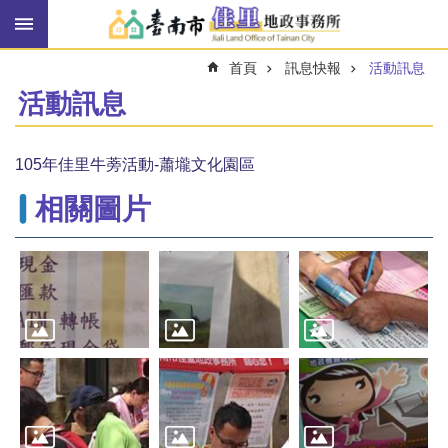
搜
跳到主要內容區塊
尋
進
首頁
訊息快報
活動訊息
階
搜
活動訊息
尋
105年佳里牛蒡活動-蕭壠文化園區
訊
相關圖片
息
快
報
機
關
簡
介
線
上
申