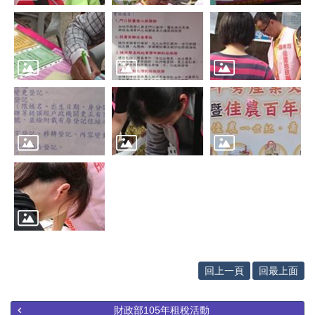
辦
與
查
詢
便
民
服
務
民
意
交
流
下
載
專
區
回上一頁
回最上面
主
題
財政部105年租稅活動