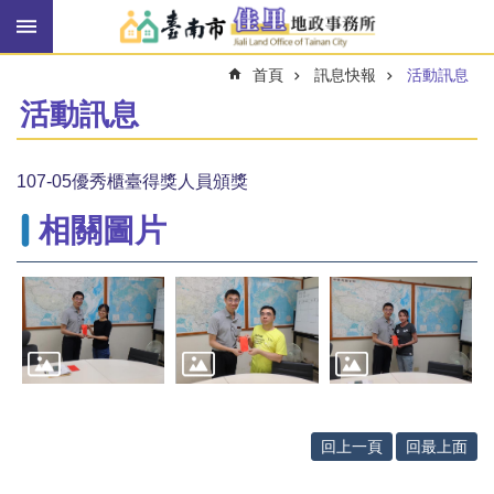
搜
跳到主要內容區塊
尋
進
首頁
訊息快報
活動訊息
階
搜
活動訊息
尋
107-05優秀櫃臺得獎人員頒獎
訊
相關圖片
息
快
報
機
關
簡
介
線
回上一頁
回最上面
上
申