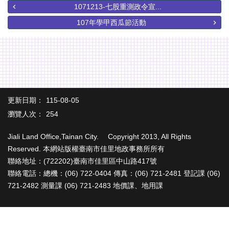
辦
1071213-七股重測政令宣...
與
107年學甲西瓜節活動
查
詢
便
民
服
務
更新日期：
115-08-05
民
瀏覽人次：
254
意
交
Jiali Land Office,Tainan City. Copyright 2013, All Rights
流
Reserved. 本網站版權臺南市佳里地政事務所所有
下
聯絡地址：(722202)臺南市佳里區中山路417號
載
聯絡電話：總機：(06) 722-0404 傳真：(06) 721-2481 登記課 (06)
專
721-2482 測量課 (06) 721-2483 地價課、地用課
區
主
題